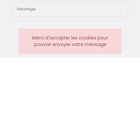
Merci d'accepter les cookies pour
pouvoir envoyer votre message
Envoyer
En soumettant ce formulaire, j'accepte que les
informations saisies soient exploitées dans le cadre de la
demande formulée et de la relation commerciale qui peut
en découler.
Activités
Chauffages électriques Clisson
Installation VMC Vertou
Plancher chauffant électrique Rezé