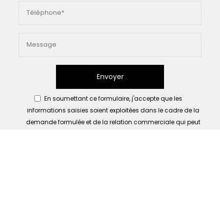
Envoyer
En soumettant ce formulaire, j'accepte que les
informations saisies soient exploitées dans le cadre de la
demande formulée et de la relation commerciale qui peut
en découler.
Activités
Chauffages électriques Clisson
Installation VMC Vertou
Plancher chauffant électrique Rezé
Electricien Carquefou
Chauffage de sol Cholet
Mention légale