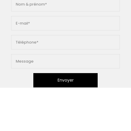
Envoyer
En soumettant ce formulaire, j'accepte que les
informations saisies soient exploitées dans le cadre de la
demande formulée et de la relation commerciale qui peut
en découler.