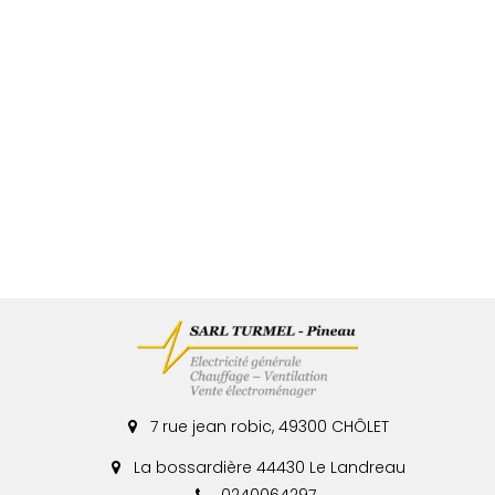
7 rue jean robic, 49300 CHÔLET
La bossardière 44430 Le Landreau
0240064297