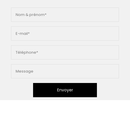
Envoyer
En soumettant ce formulaire, j'accepte que les
informations saisies soient exploitées dans le cadre de la
demande formulée et de la relation commerciale qui peut
en découler.